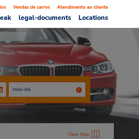
ios
Vendas de carros
Atendimento ao cliente
reak
legal-documents
Locations
View Map