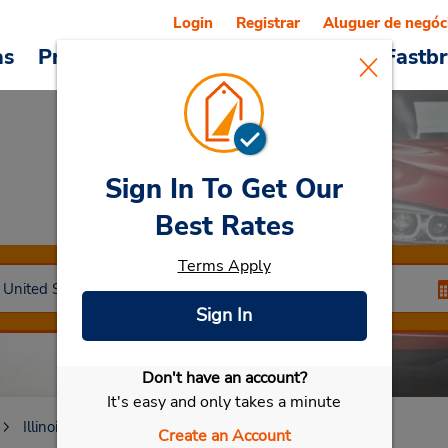
Login
Registrar
Aluguer de negóc
as
Promoções
Veículos e serviços
Fastb
Sign In To Get Our
Car Rental
Niles
Best Rates
Terms Apply
Sign In
Don't have an account?
Selecionar meu carro
It's easy and only takes a minute
Illinois
Niles
Create an Account