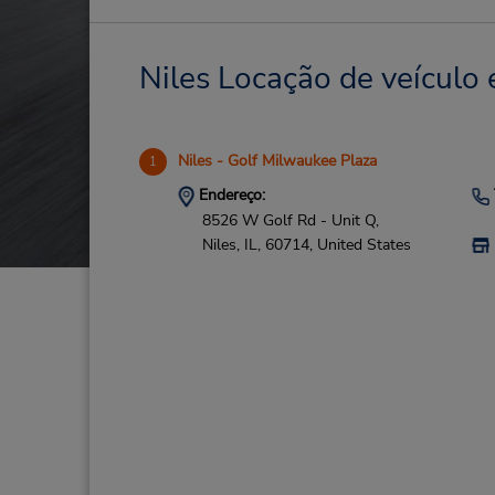
Niles Locação de veículo 
Niles - Golf Milwaukee Plaza
1
Endereço:
8526 W Golf Rd - Unit Q,
Niles,
IL,
60714,
United States