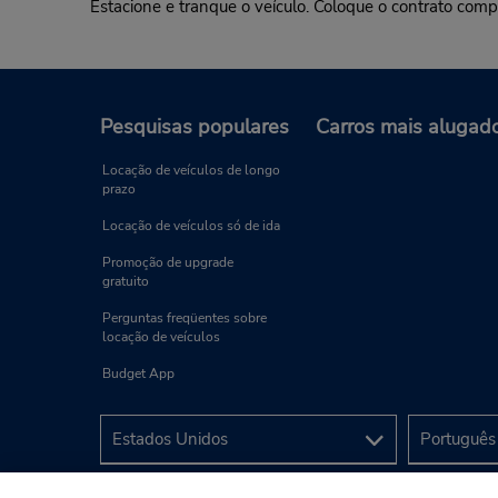
Estacione e tranque o veículo. Coloque o contrato com
Pesquisas populares
Carros mais alugad
Locação de veículos de longo
prazo
Locação de veículos só de ida
Promoção de upgrade
gratuito
Perguntas freqüentes sobre
locação de veículos
Budget App