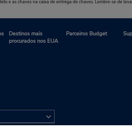
pleto e as chaves na caixa de entrega de chaves. Lembre-se de leva
os
Destinos mais
Parceiros Budget
Sup
procurados nos EUA