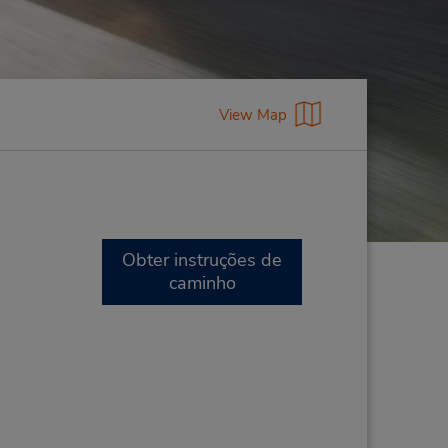
View Map
Obter instruções de
caminho