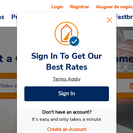
Login
Registrar
Aluguer de negóc
as
Promoções
Veículos e serviços
Fastb
Sign In To Get Our
t a Car
at Coralville – Jam
Best Rates
Terms Apply
Sign In
Don't have an account?
Selecionar meu carro
It's easy and only takes a minute
Create an Account