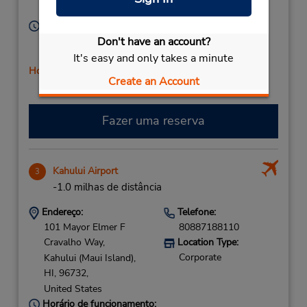
United States
Horário de funcionamento:
Don't have an account?
Sun - Mon 8:00 AM - 1:00 PM; Thu - Sat 8:00 AM -
1:00 PM
It's easy and only takes a minute
Horário de feriado
Create an Account
Fazer uma reserva
Kahului Airport
3
-1.0 milhas de distância
Endereço:
Telefone:
101 Mayor Elmer F
80887188110
Cravalho Way,
Location Type:
Corporate
Kahului (Maui Island),
HI,
96732,
United States
Horário de funcionamento: