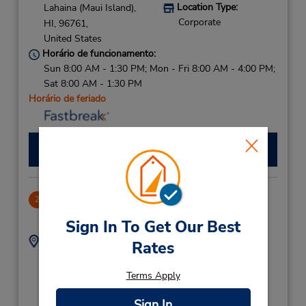
Location Type:
Lahaina (Maui Island),
Corporate
HI,
96761,
United States
Horário de funcionamento:
Sun 8:00 AM - 1:30 PM; Mon - Fri 8:00 AM - 4:00 PM;
Sat 8:00 AM - 1:30 PM
Horário de feriado
Fazer uma reserva
Maui Mall Village
2
-1.0 milhas de distância
Sign In To Get Our Best
Endereço:
Telefone:
Rates
70 E Ka'ahumanu Ave
8084197389
- Ste A3,
Location Type:
Terms Apply
Corporate
Kahului (Maui Island),
HI,
96732,
Sign In