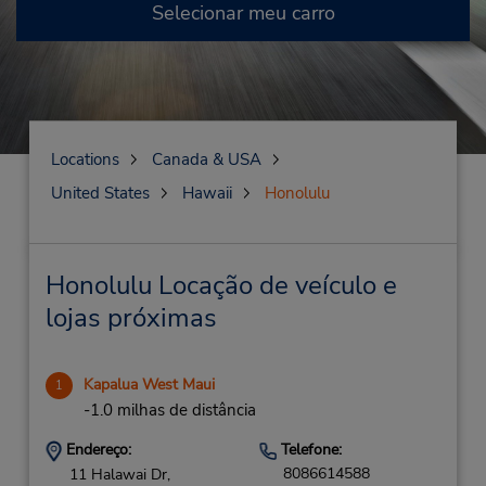
Selecionar meu carro
Locations
Canada & USA
United States
Hawaii
Honolulu
Honolulu Locação de veículo e
lojas próximas
Kapalua West Maui
1
-1.0 milhas de distância
Endereço:
Telefone:
8086614588
11 Halawai Dr,