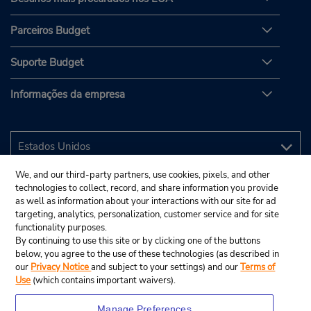
Parceiros Budget
Suporte Budget
Informações da empresa
We, and our third-party partners, use cookies, pixels, and other
technologies to collect, record, and share information you provide
as well as information about your interactions with our site for ad
targeting, analytics, personalization, customer service and for site
functionality purposes.
By continuing to use this site or by clicking one of the buttons
below, you agree to the use of these technologies (as described in
our
Privacy Notice
and subject to your settings) and our
Terms of
Use
(which contains important waivers).
Manage Preferences