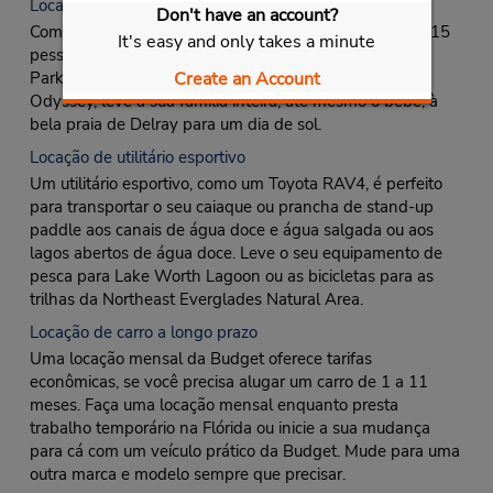
Locação de van
Don't have an account?
Com a locação de uma van de passageiros, leve 12 ou 15
It's easy and only takes a minute
pessoas para visitar as proximidades do Peanut Island
Park. Com a locação de uma minivan, como a Honda
Create an Account
Odyssey, leve a sua família inteira, até mesmo o bebê, à
bela praia de Delray para um dia de sol.
Locação de utilitário esportivo
Um utilitário esportivo, como um Toyota RAV4, é perfeito
para transportar o seu caiaque ou prancha de stand-up
paddle aos canais de água doce e água salgada ou aos
lagos abertos de água doce. Leve o seu equipamento de
pesca para Lake Worth Lagoon ou as bicicletas para as
trilhas da Northeast Everglades Natural Area.
Locação de carro a longo prazo
Uma locação mensal da Budget oferece tarifas
econômicas, se você precisa alugar um carro de 1 a 11
meses. Faça uma locação mensal enquanto presta
trabalho temporário na Flórida ou inicie a sua mudança
para cá com um veículo prático da Budget. Mude para uma
outra marca e modelo sempre que precisar.