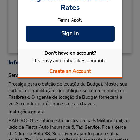
- 04:00PM
Rates
Local de entrega das chaves
Terms Apply
Obter instruções de caminho
Sign In
Don't have an account?
It's easy and only takes a minute
Informações sobre a loja
Create an Account
Serviço Fastbreak
Prossiga para o balcão de locação da Budget. Mostre sua
carteira de habilitação e identifique-se como membro do
Fastbreak. O agente de locação da Budget fornecerá a
você o contrato pré-impresso e as chaves.
Instruções gerais
BALCÃO: O escritório está localizado na S Military Trail, ao
lado da Fiesta Auto Insurance & Tax Service. Fica a cerca
de 2 km da Rota 98. Se estiver viajando para o sul na