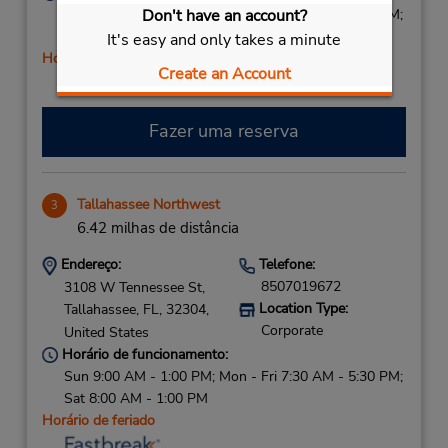
Sun 9:00 AM - 1:00 PM; Mon - Fri 7:00 AM - 6:00 PM;
Don't have an account?
Sat 8:00 AM - 1:00 PM
It's easy and only takes a minute
Horário de feriado
Create an Account
Fazer uma reserva
Tallahassee Northwest
3
6.42 milhas de distância
Endereço:
Telefone:
8507019672
3108 W Tennessee St,
Location Type:
Tallahassee,
FL,
32304,
Corporate
United States
Horário de funcionamento:
Sun 9:00 AM - 1:00 PM; Mon - Fri 7:30 AM - 5:30 PM;
Sat 8:00 AM - 1:00 PM
Horário de feriado