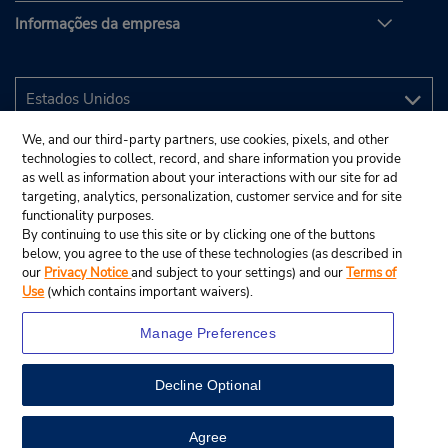
Informações da empresa
We, and our third-party partners, use cookies, pixels, and other
technologies to collect, record, and share information you provide
as well as information about your interactions with our site for ad
targeting, analytics, personalization, customer service and for site
functionality purposes.
By continuing to use this site or by clicking one of the buttons
below, you agree to the use of these technologies (as described in
our
Privacy Notice
and subject to your settings) and our
Terms of
Use
(which contains important waivers).
Manage Preferences
Decline Optional
© 2025 Budget Rent A Car System, Inc.
View Map
Agree