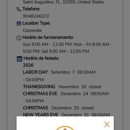
Saint Augustine,
FL,
32095,
United States
Telefone:
9048246372
Location Type:
Corporate
Horário de funcionamento:
Sun 9:00 AM - 12:00 PM; Mon - Fri 8:00 AM -
5:00 PM; Sat 9:00 AM - 12:00 PM
Horário de feriado:
2026
LABOR DAY
Setembro 7 08:00AM
- 04:00PM
THANKSGIVING
Novembro 26 closed
CHRISTMAS EVE
Dezembro 24 08:00AM
- 04:00PM
CHRISTMAS
Dezembro 25 closed
NEW YEARS EVE
Dezembro 31 08:00AM
- 04:00PM