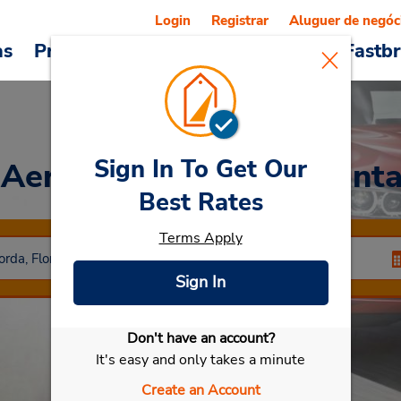
Login
Registrar
Aluguer de negóc
as
Promoções
Veículos e serviços
Fastb
Sign In To Get Our
 Aeroporto Regional Punt
Best Rates
Terms Apply
Sign In
Don't have an account?
Selecionar meu carro
It's easy and only takes a minute
Create an Account