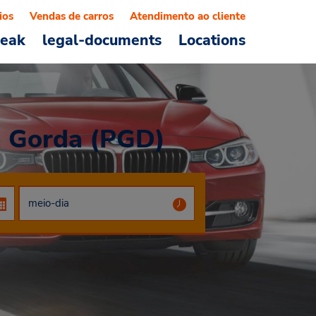
ios
Vendas de carros
Atendimento ao cliente
reak
legal-documents
Locations
a Gorda (PGD)