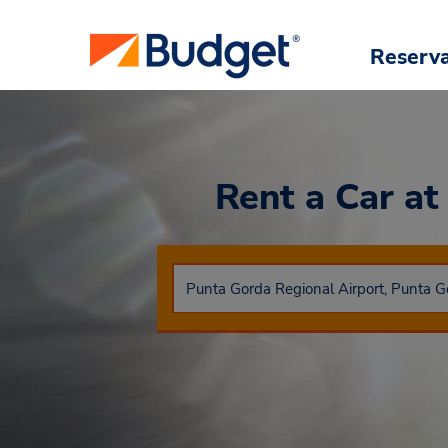
Reserv
Rent a Car
at