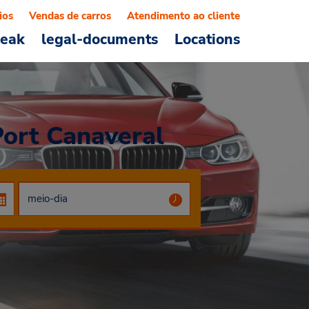
ios
Vendas de carros
Atendimento ao cliente
reak
legal-documents
Locations
Port Canaveral