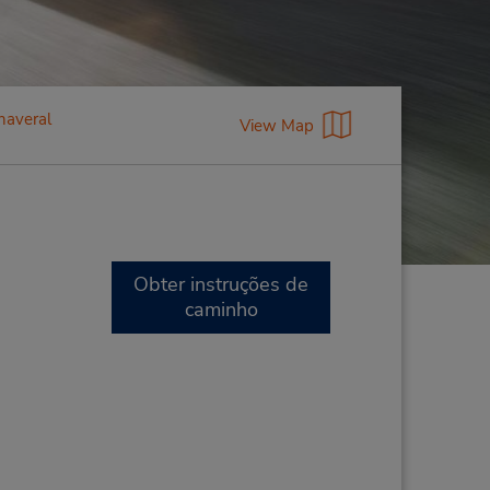
naveral
View Map
Obter instruções de
caminho