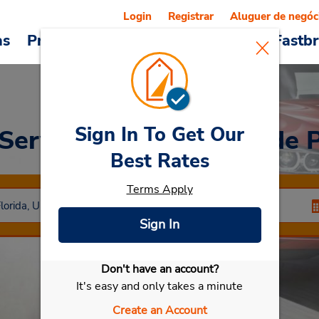
Login
Registrar
Aluguer de negóc
as
Promoções
Veículos e serviços
Fastb
Sign In To Get Our
 Serviço de transporte de 
Best Rates
Terms Apply
Sign In
Don't have an account?
Selecionar meu carro
It's easy and only takes a minute
Create an Account