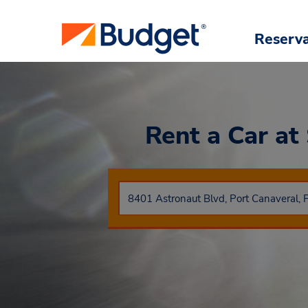
Reserv
Rent a Car
at