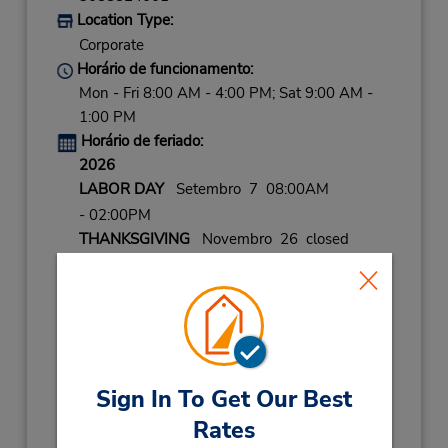
Location Type:
Corporate
Horário de funcionamento:
Mon - Fri 8:00 AM - 4:00 PM; Sat 9:00 AM -
1:00 PM
Horário de feriado:
2026
LABOR DAY
Setembro 7 08:00AM
- 02:00PM
THANKSGIVING
Novembro 26 closed
CHRISTMAS
Dezembro 25 closed
2027
NEW YEARS DAY
Janeiro 1 08:00AM
- 02:00PM
CHRISTMAS EVE
Dezembro 24 08:00AM
Sign In To Get Our Best
- 04:00PM
Rates
NEW YEARS EVE
Dezembro 31 08:00AM