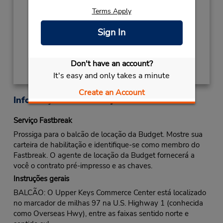
- 04:00PM
Terms Apply
Local de entrega das chaves
Sign In
Obter instruções de caminho
Don't have an account?
It's easy and only takes a minute
Create an Account
Informações sobre a loja
Serviço Fastbreak
Prossiga para o balcão de locação da Budget. Mostre sua
carteira de habilitação e identifique-se como membro do
Fastbreak. O agente de locação da Budget fornecerá a
você o contrato pré-impresso e as chaves.
Instruções gerais
BALCÃO: O Upper Keys Commerce Center está localizado
no marcador de milhas 97 na U.S. Highway 1 (conhecida
como Overseas Hwy), entre as faixas sentido norte e