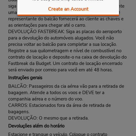
siga as orientações para o quiosque Fastbreak. Apresente
Create an Account
uma identificação e receba o seu contrato de locação. O
representante do balcão fornecerá ao cliente as chaves e
as orientações para chegar até o carro.
DEVOLUÇÃO FASTBREAK: Siga as placas do aeroporto
para a devolução do automóveis alugados. Você não
precisa voltar ao balcão para completar a sua locação.
Registre a sua quilometragem e nível de combustível no
contrato de locação e deposite-o na caixa de devolução do
Fastbreak da Budget. Um contrato de locação encerrado
será enviado por correio para você em até 48 horas.
Instruções gerais
BALCÃO: Passageiros da cia aérea vão para a retirada de
bagagem. Atende a todos os voos e DEVE ter a
companhia aérea e o número do voo.
CARROS: Estacionados fora da área de retirada de
bagagens.
DEVOLUÇÃO: O mesmo que a retirada.
Devoluções além do horário
Estacione e tranque o veículo. Coloque o contrato