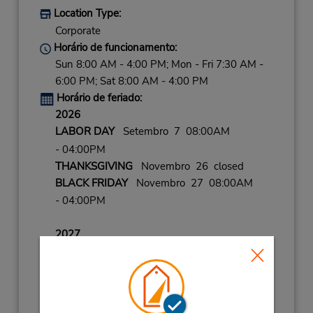
Location Type:
Corporate
Horário de funcionamento:
Sun 8:00 AM - 4:00 PM; Mon - Fri 7:30 AM -
6:00 PM; Sat 8:00 AM - 4:00 PM
Horário de feriado:
2026
LABOR DAY
Setembro 7 08:00AM
- 04:00PM
THANKSGIVING
Novembro 26 closed
BLACK FRIDAY
Novembro 27 08:00AM
- 04:00PM
2027
NEW YEARS DAY
Janeiro 1 closed
NEW YEARS EVE
Dezembro 31 08:00AM
- 04:00PM
CHRISTMAS
Dezembro 25 closed