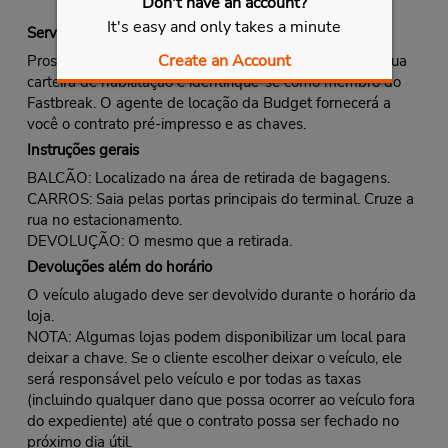
Don't have an account?
It's easy and only takes a minute
Serviço Fastbreak
Create an Account
Prossiga para o balcão de locação da Budget. Mostre sua
carteira de habilitação e identifique-se como membro do
Fastbreak. O agente de locação da Budget fornecerá a
você o contrato pré-impresso e as chaves.
Instruções gerais
BALCÃO: Localizado na área de retirada de bagagens.
CARROS: Saia pelas portas principais do terminal. Cruze a
rua no estacionamento.
DEVOLUÇÃO: O mesmo que a retirada.
Devoluções além do horário
O veículo alugado deve ser devolvido durante o horário da
loja.
NOTA: Algumas lojas podem disponibilizar um local para
deixar a chave. Se o cliente escolher deixar o veículo, ele
será responsável pelo veículo e por todas as taxas
(incluindo qualquer dano que possa ocorrer ao veículo fora
do expediente) até que o contrato possa ser fechado no
próximo dia útil.