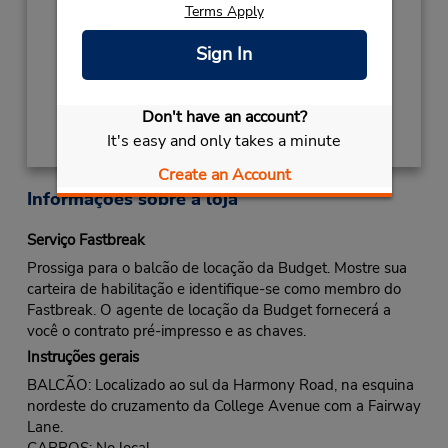
NEW YEARS DAY
Janeiro 1 closed
Terms Apply
Local de entrega das chaves
Sign In
Obter instruções de caminho
Don't have an account?
It's easy and only takes a minute
Create an Account
Informações sobre a loja
Serviço Fastbreak
Prossiga para o balcão de locação da Budget. Mostre sua
carteira de habilitação e identifique-se como membro do
Fastbreak. O agente de locação da Budget fornecerá a
você o contrato pré-impresso e as chaves.
Instruções gerais
BALCÃO: Localizado ao sul da Harmony Road, na esquina
nordeste do cruzamento da College Avenue com a Fairway
Lane.
CARROS: No local.