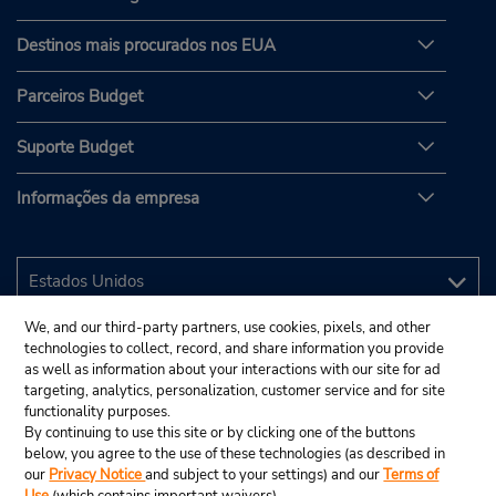
Destinos mais procurados nos EUA
Parceiros Budget
Suporte Budget
Informações da empresa
We, and our third-party partners, use cookies, pixels, and other
technologies to collect, record, and share information you provide
as well as information about your interactions with our site for ad
targeting, analytics, personalization, customer service and for site
functionality purposes.
By continuing to use this site or by clicking one of the buttons
below, you agree to the use of these technologies (as described in
our
Privacy Notice
and subject to your settings) and our
Terms of