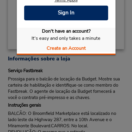
Terms Apply
NEW YEARS DAY
Janeiro 1 closed
Local de entrega das chaves
Sign In
Obter instruções de caminho
Don't have an account?
It's easy and only takes a minute
Create an Account
Informações sobre a loja
Serviço Fastbreak
Prossiga para o balcão de locação da Budget. Mostre sua
carteira de habilitação e identifique-se como membro do
Fastbreak. O agente de locação da Budget fornecerá a
você o contrato pré-impresso e as chaves.
Instruções gerais
BALCÃO: O Broomfield Marketplace está localizado no
lado leste da Highway 287, entre a 10th Avenue e o
Miramonte Boulevard.CARROS: No local.
DEVOLUÇÃO: O mesmo que a retirada.