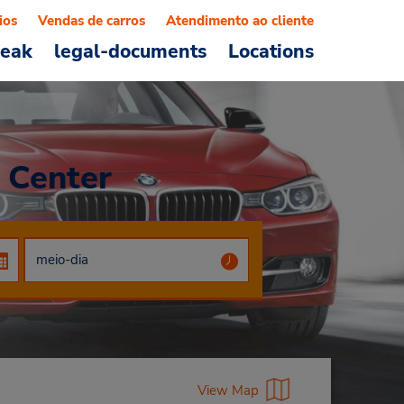
ios
Vendas de carros
Atendimento ao cliente
reak
legal-documents
Locations
 Center
View Map