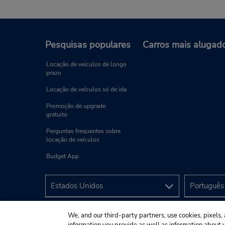
Pesquisas populares
Carros mais alugad
Locação de veículos de longo
prazo
Locação de veículos só de ida
Promoção de upgrade
gratuito
Perguntas freqüentes sobre
locação de veículos
Budget App
We, and our third-party partners, use cookies, pixels, 