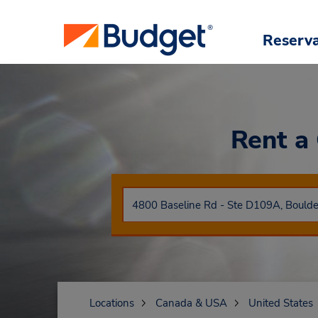
Reserv
Rent a
Locations
Canada & USA
United States