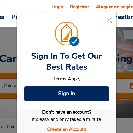
Login
Registrar
Aluguer de negóc
as
Promoções
Veículos e serviços
Fastb
Sign In To Get Our
 Car
at Meadows Shopping
Best Rates
Terms Apply
Sign In
Don't have an account?
Selecionar meu carro
It's easy and only takes a minute
Colorado
Boulder
Meadows Shopping Center
Create an Account