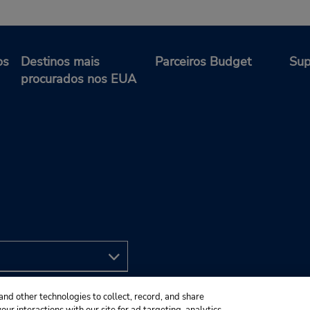
os
Destinos mais
Parceiros Budget
Sup
procurados nos EUA
and other technologies to collect, record, and share