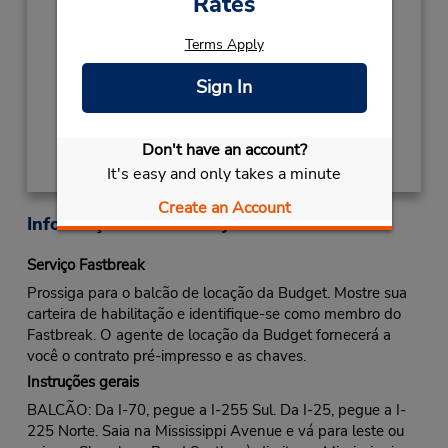
Rates
2027
NEW YEARS DAY
Janeiro 1 closed
Terms Apply
Local de entrega das chaves
Sign In
Obter instruções de caminho
Don't have an account?
It's easy and only takes a minute
Create an Account
Informações sobre a loja
Serviço Fastbreak
Prossiga para o balcão de locação da Budget. Mostre sua
carteira de habilitação e identifique-se como membro do
Fastbreak. O agente de locação da Budget fornecerá a
você o contrato pré-impresso e as chaves.
Instruções gerais
BALCÃO: Da I-70, pegue a I-255 Sul. Da I-25, pegue a I-
225 Norte. Saia na Mississippi Avenue e vá para leste ou