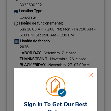
3033600332
Location Type:
Corporate
Horário de funcionamento:
Sun 10:00 AM - 2:00 PM; Mon - Fri 7:00 AM -
6:00 PM; Sat 8:00 AM - 1:00 PM
Horário de feriado:
2026
LABOR DAY
Setembro 7 closed
THANKSGIVING
Novembro 26 closed
BLACK FRIDAY
Novembro 27 07:00AM
- 03:00PM
CHRISTMAS EVE
Dezembro 24 07:00AM
- 03:00PM
CHRISTMAS DAY
Dezembro 25 closed
NEW YEARS EVE
Dezembro 31 07:00AM
- 03:00PM
Sign In To Get Our Best