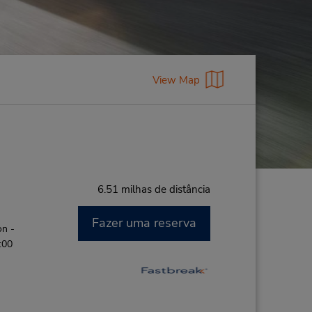
View Map
6.51 milhas de distância
Fazer uma reserva
on -
:00