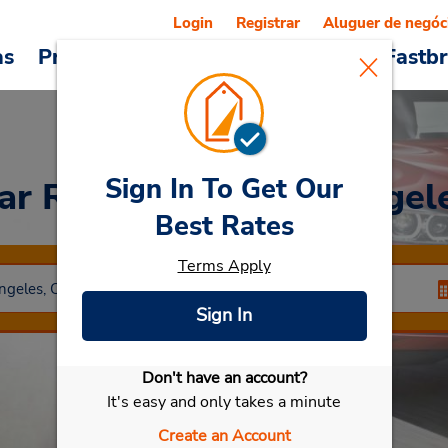
Login
Registrar
Aluguer de negóc
as
Promoções
Veículos e serviços
Fastb
Sign In To Get Our
ar Rental
West Los Angel
Best Rates
Terms Apply
Sign In
Don't have an account?
Selecionar meu carro
It's easy and only takes a minute
Create an Account