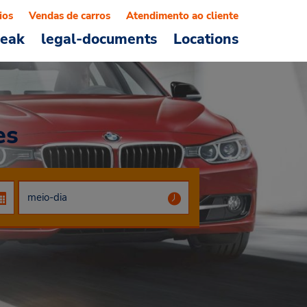
ios
Vendas de carros
Atendimento ao cliente
reak
legal-documents
Locations
es