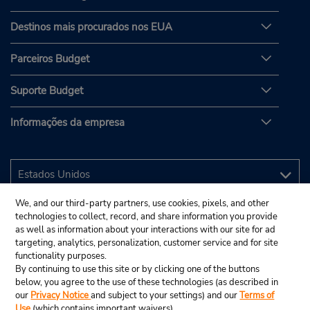
Destinos mais procurados nos EUA
Parceiros Budget
Suporte Budget
Informações da empresa
We, and our third-party partners, use cookies, pixels, and other
technologies to collect, record, and share information you provide
as well as information about your interactions with our site for ad
targeting, analytics, personalization, customer service and for site
functionality purposes.
By continuing to use this site or by clicking one of the buttons
below, you agree to the use of these technologies (as described in
our
Privacy Notice
and subject to your settings) and our
Terms of
Use
(which contains important waivers).