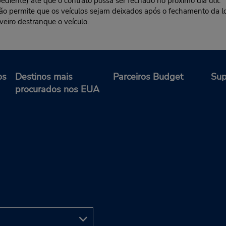
ediente) até que o contrato possa ser fechado no próximo dia útil.
 não permite que os veículos sejam deixados após o fechamento da l
veiro destranque o veículo.
os
Destinos mais
Parceiros Budget
Sup
procurados nos EUA