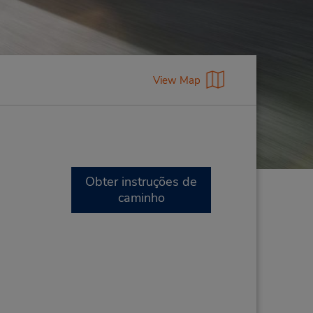
View Map
Obter instruções de
caminho