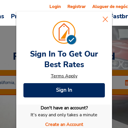
Login
Registrar
Aluguer de negóc
as
Promoções
Veículos e serviços
Fastb
Sign In To Get Our
Rent a Car
at Upland
Best Rates
Terms Apply
Sign In
Don't have an account?
Selecionar meu carro
It's easy and only takes a minute
Create an Account