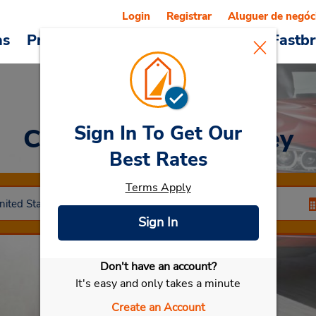
Login
Registrar
Aluguer de negóc
as
Promoções
Veículos e serviços
Fastb
Sign In To Get Our
Car Rental
Simi Valley
Best Rates
Terms Apply
Sign In
Don't have an account?
Selecionar meu carro
It's easy and only takes a minute
Create an Account