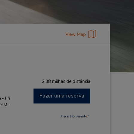
View Map
2.38 milhas de distância
Fazer uma reserva
- Fri
0 AM -