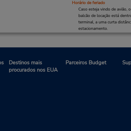
Horário de feriado
Caso esteja vindo de avião, o
balcão de locação está dentr
terminal, a uma curta distânc
estacionamento.
Local de entrega das chaves
os
Destinos mais
Parceiros Budget
Sup
procurados nos EUA