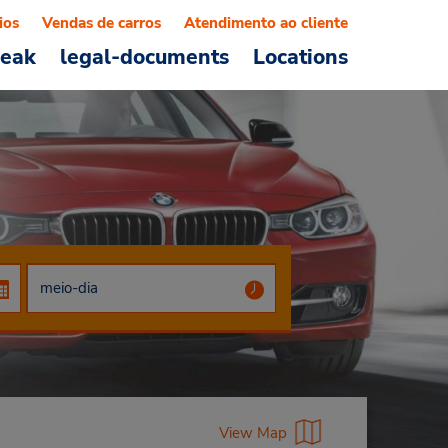
ios
Vendas de carros
Atendimento ao cliente
reak
legal-documents
Locations
View Map