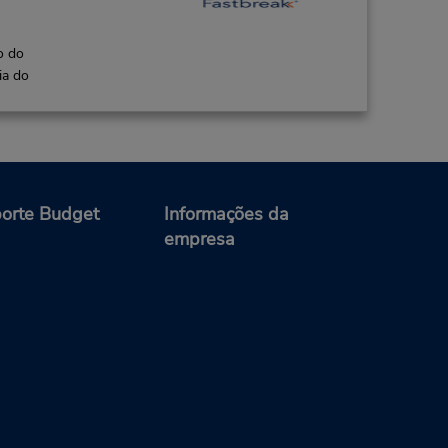
o do
ia do
orte Budget
Informações da
empresa