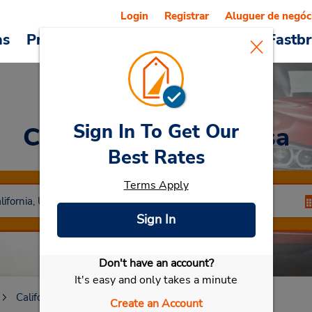
Login
Registrar
Aluguer de negóc
as
Promoções
Veículos e serviços
Fastb
Sign In To Get Our
Car Rental
Santa Rosa
Best Rates
Terms Apply
Sign In
Don't have an account?
Selecionar meu carro
It's easy and only takes a minute
California
Santa Rosa
Create an Account