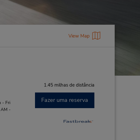
View Map
1.45 milhas de distância
Fazer uma reserva
- Fri
0 AM -