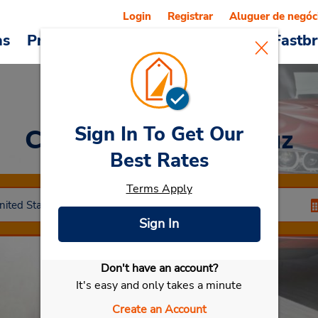
Login
Registrar
Aluguer de negóc
as
Promoções
Veículos e serviços
Fastb
Sign In To Get Our
Car Rental
Santa Cruz
Best Rates
Terms Apply
Sign In
Don't have an account?
Selecionar meu carro
It's easy and only takes a minute
Create an Account