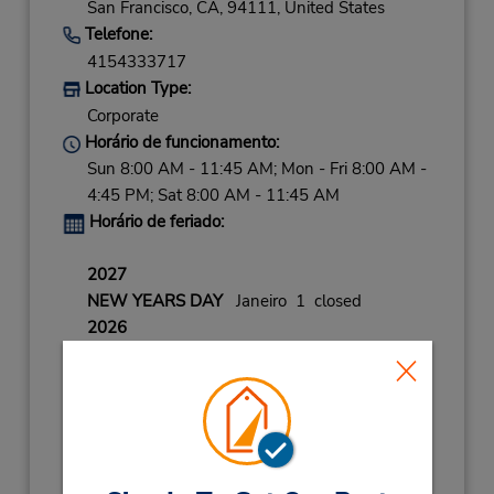
San Francisco,
CA,
94111,
United States
Telefone:
4154333717
Location Type:
Corporate
Horário de funcionamento:
Sun 8:00 AM - 11:45 AM; Mon - Fri 8:00 AM -
4:45 PM; Sat 8:00 AM - 11:45 AM
Horário de feriado:
2027
NEW YEARS DAY
Janeiro 1 closed
2026
CHRISTMAS DAY
Dezembro 25 closed
CHRISTMAS EVE
Dezembro 24 08:00AM
- 02:00PM
VETERANS DAY
Novembro 11 closed
THANKSGVNG HLDY
Novembro 27
08:00AM
- 12:00PM