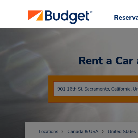
Reserv
Rent a Car
Locations
Canada & USA
United States