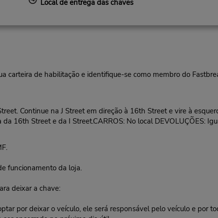
Local de entrega das chaves
ua carteira de habilitação e identifique-se como membro do Fastbr
eet. Continue na J Street em direção à 16th Street e vire à esquerda
na da 16th Street e da I Street.CARROS: No local DEVOLUÇÕES: Igual
MF.
de funcionamento da loja.
ara deixar a chave:
ptar por deixar o veículo, ele será responsável pelo veículo e por 