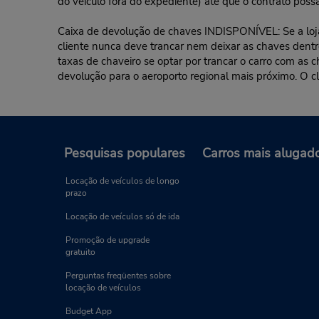
do veículo fora do expediente) até que o contrato possa
Caixa de devolução de chaves INDISPONÍVEL: Se a loja 
cliente nunca deve trancar nem deixar as chaves dentro
taxas de chaveiro se optar por trancar o carro com as c
devolução para o aeroporto regional mais próximo. O c
Pesquisas populares
Carros mais alugad
Locação de veículos de longo
prazo
Locação de veículos só de ida
Promoção de upgrade
gratuito
Perguntas freqüentes sobre
locação de veículos
Budget App