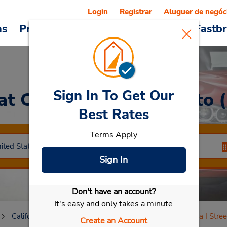
Login
Registrar
Aluguer de negóc
as
Promoções
Veículos e serviços
Fastb
Sign In To Get Our
at Centro de Sacramento (
Best Rates
Terms Apply
Sign In
Don't have an account?
Selecionar meu carro
It's easy and only takes a minute
California
Sacramento
Centro de Sacramento (na I Stree
Create an Account