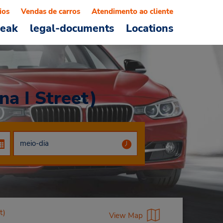
ios
Vendas de carros
Atendimento ao cliente
reak
legal-documents
Locations
na I Street)
t)
View Map