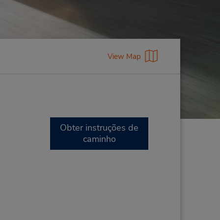
View Map
Obter instruções de
caminho