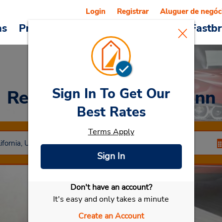
Login
Registrar
Aluguer de negóc
as
Promoções
Veículos e serviços
Fastb
Sign In To Get Our
Rent a Car
at Clarion Inn
Best Rates
Terms Apply
Sign In
Don't have an account?
Selecionar meu carro
It's easy and only takes a minute
Create an Account