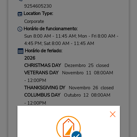
9254605230
Location Type:
Corporate
Horário de funcionamento:
Sun 8:00 AM - 11:45 AM; Mon - Fri 8:00 AM -
4:45 PM; Sat 8:00 AM - 11:45 AM
Horário de feriado:
2026
CHRISTMAS DAY
Dezembro 25 closed
VETERANS DAY
Novembro 11 08:00AM
- 12:00PM
THANKSGIVING DY
Novembro 26 closed
COLUMBUS DAY
Outubro 12 08:00AM
- 12:00PM
LABOR DAY
Setembro 7 closed
CHRISTMAS EVE
Dezembro 24 08:00AM
- 12:00PM
THANKSGVNG HLDY
Novembro 27