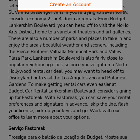
Create an Account
selection of automobiles to rent, including compact cars,
SUVs and passenger vans. If you're trying to save money,
consider economy 2- or 4-door car rentals. From Budget
Lankershim Boulevard, you can head off to visit the NoHo
Arts District, home to a variety of theaters and art galleries.
There are also a number of parks and places to take in and
enjoy the area's beautiful weather and scenery, including
the Pierce Brothers Valhalla Memorial Park and Valley
Plaza Park. Lankershim Boulevard is also fairly close to
popular neighboring cities, so once you've gotten a North
Hollywood rental car deal, you may want to head off to
Disneyland or to visit the Los Angeles Zoo and Botanical
Gardens. To make getting rental cars even easier at
Budget Car Rental Lankershim Boulevard, consider signing
up for Fastbreak. With Fastbreak, you can save your rental
preferences and signature in advance, skip the line, flash
your license, pick up your keys and go. Work with our
office to learn more about your options.
Serviço Fastbreak
Prossiga para o balcão de locação da Budget. Mostre sua