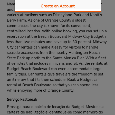
Named for being situated halfway between Seal Beach
Create an Account
and Santa Ana, Midway City is less than 15 miles from
various attractions such as Disneyland Park and Knott's
Berry Farm. As one of Orange County's oldest
communities, the city is known for its convenient,
centralized location. With online booking, you can set up a
reservation at the Beach Boulevard Midway City Budget in
less than two minutes and save up to 30 percent. Midway
City car rentals can make it easy for visitors to handle
seaside excursions from the nearby Huntington Beach
State Park up north to the Santa Monica Pier. With a fleet
of vehicles that includes minivans and SUVs, the rentals at
Budget Beach Boulevard can even accommodate large
family trips. Car rentals give travelers the freedom to set
an itinerary that fits their schedule. Book a Budget car
rental at Beach Boulevard so that you can spend less
while enjoying more of Orange County.
Serviço Fastbreak
Prossiga para o balcão de locação da Budget. Mostre sua
carteira de habilitação e identifique-se como membro do