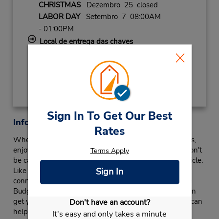
CHRISTMAS
Dezembro 25 closed
LABOR DAY
Setembro 7 08:00AM
- 01:00PM
Local de entrega das chaves
Obter instruções de caminho
Sign In To Get Our Best
Informações sobre a loja
Rates
Whether you want to experience the local theme parks,
enjoy some upscale shopping or relax on the beach, don't
Terms Apply
be caught visiting Orange County without a rental vehicle.
Like the rest of Southern California, Orange County is
Sign In
connected via many highways and thoroughfares. The
Budget Rent a Car Beach Boulevard in Midway City can
get you road-ready with a GPS-equipped vehicle that can
Don't have an account?
help you navigate the web of local roads.
It's easy and only takes a minute