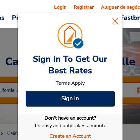
Login
Registrar
Aluguer de negóc
as
Promoções
Veículos e serviços
Fastb
Sign In To Get Our
Car Rental
Mckinleyville
Best Rates
Terms Apply
Sign In
Don't have an account?
Selecionar meu carro
It's easy and only takes a minute
California
Mckinleyville
Create an Account