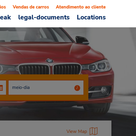
ios
Vendas de carros
Atendimento ao cliente
reak
legal-documents
Locations
View Map