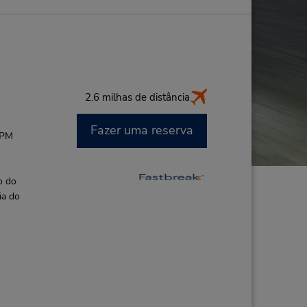
2.6 milhas de distância
Fazer uma reserva
 PM
o do
ia do