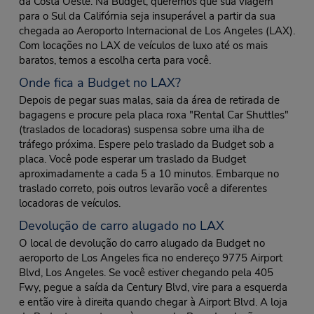
da Costa Oeste. Na Budget, queremos que sua viagem
para o Sul da Califórnia seja insuperável a partir da sua
chegada ao Aeroporto Internacional de Los Angeles (LAX).
Com locações no LAX de veículos de luxo até os mais
baratos, temos a escolha certa para você.
Onde fica a Budget no LAX?
Depois de pegar suas malas, saia da área de retirada de
bagagens e procure pela placa roxa "Rental Car Shuttles"
(traslados de locadoras) suspensa sobre uma ilha de
tráfego próxima. Espere pelo traslado da Budget sob a
placa. Você pode esperar um traslado da Budget
aproximadamente a cada 5 a 10 minutos. Embarque no
traslado correto, pois outros levarão você a diferentes
locadoras de veículos.
Devolução de carro alugado no LAX
O local de devolução do carro alugado da Budget no
aeroporto de Los Angeles fica no endereço 9775 Airport
Blvd, Los Angeles. Se você estiver chegando pela 405
Fwy, pegue a saída da Century Blvd, vire para a esquerda
e então vire à direita quando chegar à Airport Blvd. A loja