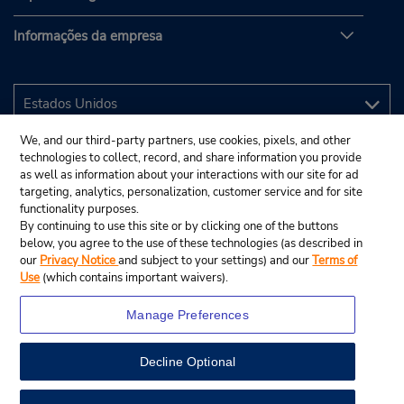
Informações da empresa
We, and our third-party partners, use cookies, pixels, and other
technologies to collect, record, and share information you provide
as well as information about your interactions with our site for ad
targeting, analytics, personalization, customer service and for site
functionality purposes.
By continuing to use this site or by clicking one of the buttons
below, you agree to the use of these technologies (as described in
our
Privacy Notice
and subject to your settings) and our
Terms of
Use
(which contains important waivers).
Manage Preferences
Decline Optional
© 2025 Budget Rent A Car System, Inc.
View Map