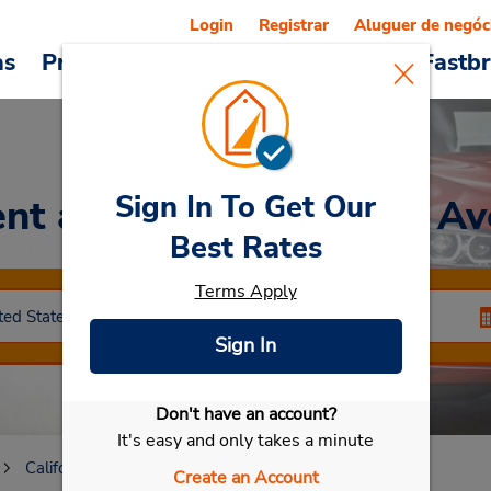
Login
Registrar
Aluguer de negóc
as
Promoções
Veículos e serviços
Fastb
Sign In To Get Our
nt a Car
at Lancaster - Av
Best Rates
Terms Apply
Sign In
Don't have an account?
Selecionar meu carro
It's easy and only takes a minute
California
Lancaster
Lancaster - Ave J
Create an Account