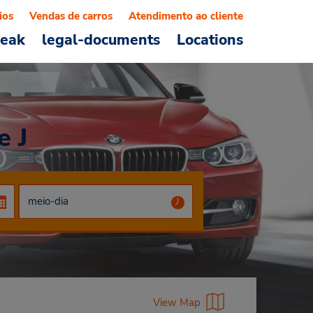
ios
Vendas de carros
Atendimento ao cliente
reak
legal-documents
Locations
e J
View Map