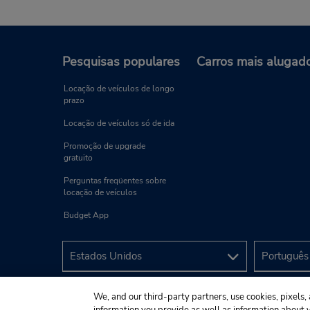
Pesquisas populares
Carros mais alugad
Locação de veículos de longo
prazo
Locação de veículos só de ida
Promoção de upgrade
gratuito
Perguntas freqüentes sobre
locação de veículos
Budget App
We, and our third-party partners, use cookies, pixels, 