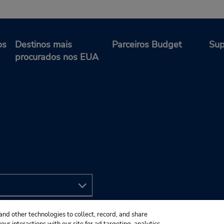
os
Destinos mais
Parceiros Budget
Sup
procurados nos EUA
and other technologies to collect, record, and share