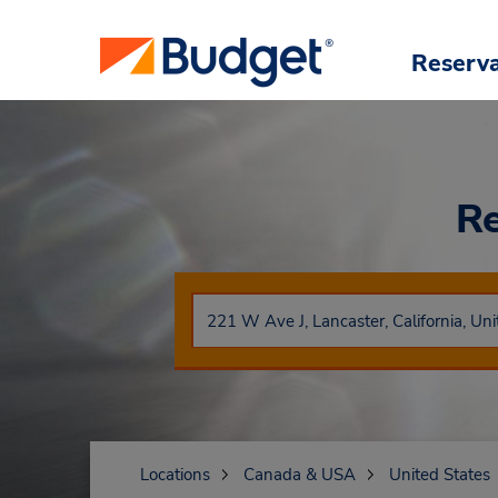
Reserv
Re
Locations
Canada & USA
United States