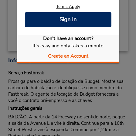
THANKSGIVING
Novembro 26 closed
Terms Apply
Local de entrega das chaves
Sign In
Obter instruções de caminho
Don't have an account?
It's easy and only takes a minute
Create an Account
Informações sobre a loja
Serviço Fastbreak
Prossiga para o balcão de locação da Budget. Mostre sua
carteira de habilitação e identifique-se como membro do
Fastbreak. O agente de locação da Budget fornecerá a
você o contrato pré-impresso e as chaves.
Instruções gerais
BALCÃO: A partir da 14 Freeway no sentido norte, pegue
a saída da Avenue L e vire à direita. Continue para a 10th
Street West e vire à esquerda. Continue por 1,2 km e a
Budget estará à esquerda.