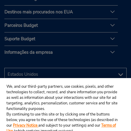
Destinos mais procurados nos EUA
Parceiros Budget
Suporte Budget
Informações da empresa
We, and our third-party partners, use cookies, pixels, and other
technologies to collect, record, and share information you provide
as well as information about your interactions with our site for ad
targeting, analytics, personalization, customer service and for site
functionality purposes.
By continuing to use this site or by clicking one of the buttons
below, you agree to the use of these technologies (as described in
our
Privacy Notice
and subject to your settings) and our
Terms of