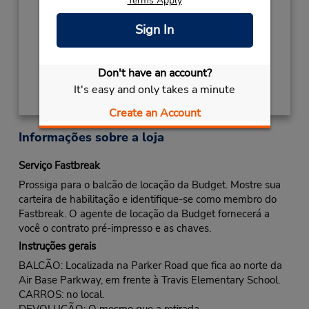
Terms Apply
- 12:00PM
Local de entrega das chaves
Sign In
Obter instruções de caminho
Don't have an account?
It's easy and only takes a minute
Create an Account
Informações sobre a loja
Serviço Fastbreak
Prossiga para o balcão de locação da Budget. Mostre sua
carteira de habilitação e identifique-se como membro do
Fastbreak. O agente de locação da Budget fornecerá a
você o contrato pré-impresso e as chaves.
Instruções gerais
BALCÃO: Localizada na Parker Road que fica ao norte da
Air Base Parkway, em frente à Travis Elementary School.
CARROS: no local.
DEVOLUÇÃO: O mesmo que a retirada.