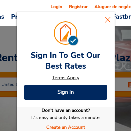
Login
Registrar
Aluguer de negóc
as
Promoções
Veículos e serviços
Fastb
Sign In To Get Our
Rent a Car
at Parkway Plaz
Best Rates
Terms Apply
Sign In
Don't have an account?
Selecionar meu carro
It's easy and only takes a minute
Create an Account