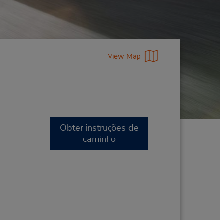
View Map
Obter instruções de
caminho