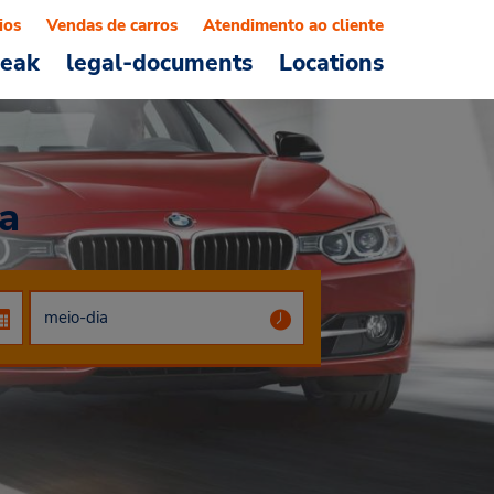
ios
Vendas de carros
Atendimento ao cliente
reak
legal-documents
Locations
a