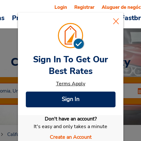
Login
Registrar
Aluguer de negóc
as
Promoções
Veículos e serviços
Fastb
Sign In To Get Our
Car Rental
Culver City
Best Rates
Terms Apply
Sign In
Don't have an account?
Selecionar meu carro
It's easy and only takes a minute
California
Culver City
Create an Account