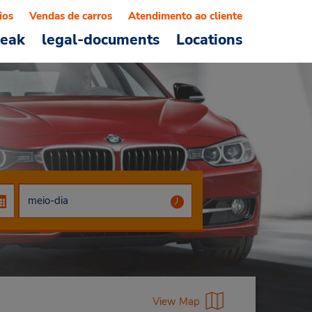
ios
Vendas de carros
Atendimento ao cliente
reak
legal-documents
Locations
View Map