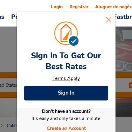
Login
Registrar
Aluguer de negóc
as
Promoções
Veículos e serviços
Fastb
Sign In To Get Our
Car Rental
Chico
Best Rates
Terms Apply
Sign In
Don't have an account?
Selecionar meu carro
It's easy and only takes a minute
California
Chico
Create an Account