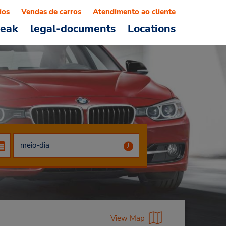
ios
Vendas de carros
Atendimento ao cliente
reak
legal-documents
Locations
View Map