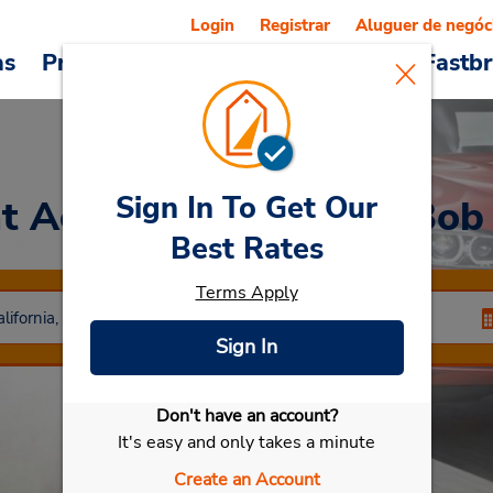
Login
Registrar
Aluguer de negóc
as
Promoções
Veículos e serviços
Fastb
Sign In To Get Our
at Aeroporto Burbank/Bob
Best Rates
Terms Apply
Sign In
Don't have an account?
Selecionar meu carro
It's easy and only takes a minute
Create an Account