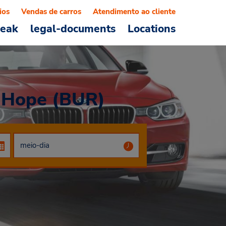
ios
Vendas de carros
Atendimento ao cliente
reak
legal-documents
Locations
 Hope (BUR)