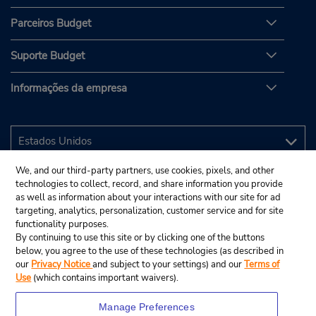
Parceiros Budget
Suporte Budget
Informações da empresa
We, and our third-party partners, use cookies, pixels, and other
technologies to collect, record, and share information you provide
as well as information about your interactions with our site for ad
targeting, analytics, personalization, customer service and for site
functionality purposes.
By continuing to use this site or by clicking one of the buttons
below, you agree to the use of these technologies (as described in
our
Privacy Notice
and subject to your settings) and our
Terms of
Use
(which contains important waivers).
Manage Preferences