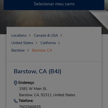
Selecionar meu carro
Locations
Canada & USA
United States
California
Barstow
Barstow, CA
Barstow, CA
(B4J)
Endereço:
1581 W Main St,
Barstow,
CA,
92311,
United States
Telefone:
7602560635