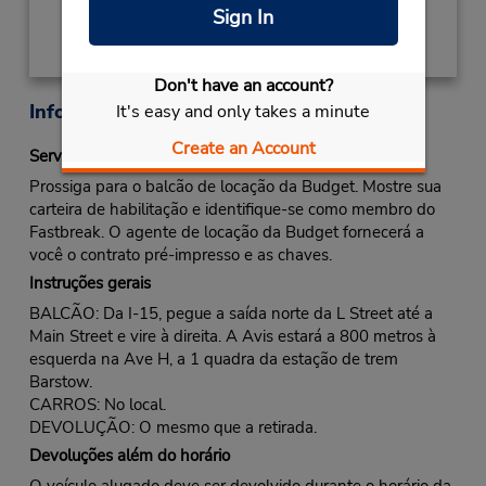
Sign In
Don't have an account?
Informações sobre a loja
It's easy and only takes a minute
Create an Account
Serviço Fastbreak
Prossiga para o balcão de locação da Budget. Mostre sua
carteira de habilitação e identifique-se como membro do
Fastbreak. O agente de locação da Budget fornecerá a
você o contrato pré-impresso e as chaves.
Instruções gerais
BALCÃO: Da I-15, pegue a saída norte da L Street até a
Main Street e vire à direita. A Avis estará a 800 metros à
esquerda na Ave H, a 1 quadra da estação de trem
Barstow.
CARROS: No local.
DEVOLUÇÃO: O mesmo que a retirada.
Devoluções além do horário
O veículo alugado deve ser devolvido durante o horário da