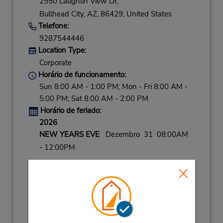
2550 Laughlin View Dr,
Bullhead City,
AZ,
86429,
United States
Telefone:
9287544446
Location Type:
Corporate
Horário de funcionamento:
Sun 8:00 AM - 1:00 PM; Mon - Fri 8:00 AM -
5:00 PM; Sat 8:00 AM - 2:00 PM
Horário de feriado:
2026
NEW YEARS EVE
Dezembro 31 08:00AM
- 12:00PM
2027
NEW YEARS DAY
Janeiro 1 closed
LABOR DAY
Setembro 7 08:00AM
- 12:00PM
THANKSGVNG HLDY
Novembro 25