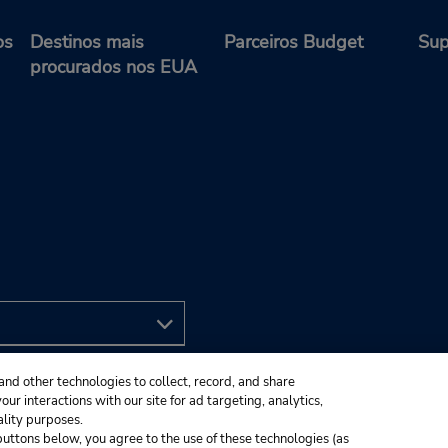
os
Destinos mais
Parceiros Budget
Sup
procurados nos EUA
and other technologies to collect, record, and share
ur interactions with our site for ad targeting, analytics,
ality purposes.
e buttons below, you agree to the use of these technologies (as