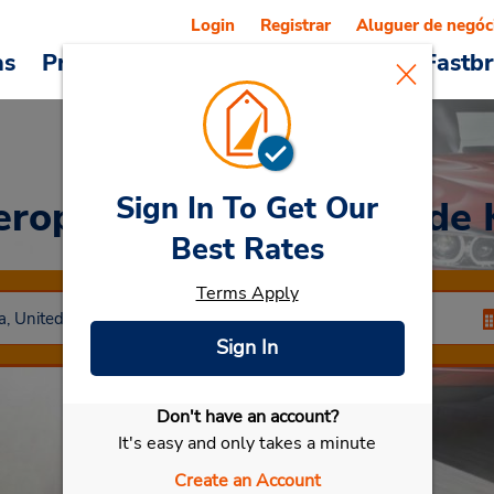
Login
Registrar
Aluguer de negóc
as
Promoções
Veículos e serviços
Fastb
Sign In To Get Our
eroporto Internacional de
Best Rates
Terms Apply
Sign In
Don't have an account?
Selecionar meu carro
It's easy and only takes a minute
Create an Account