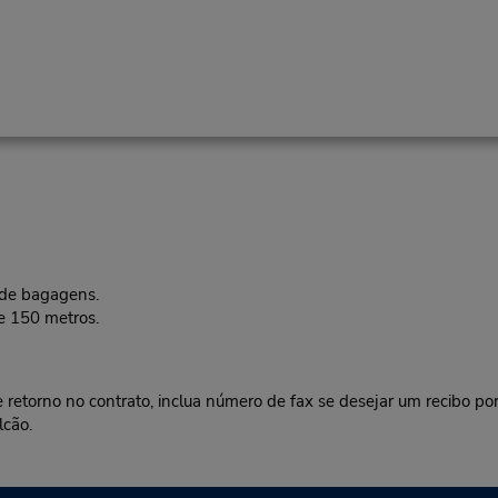
 de bagagens.
e 150 metros.
e retorno no contrato, inclua número de fax se desejar um recibo p
lcão.