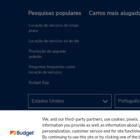
Pesquisas populares
Carros mais alugad
Locação de veículos de longo
prazo
Locação de veículos só de ida
Promoção de upgrade
gratuito
Perguntas freqüentes sobre
locação de veículos
Budget App
We, and our third-party partners, use cookies, pixels, 
information you provide as well as information about yo
personalization, customer service and for site function
By continuing to use this site or by clicking one of th