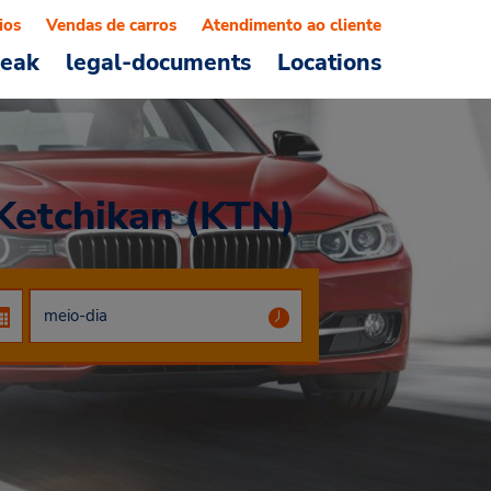
ios
Vendas de carros
Atendimento ao cliente
reak
legal-documents
Locations
 Ketchikan (KTN)