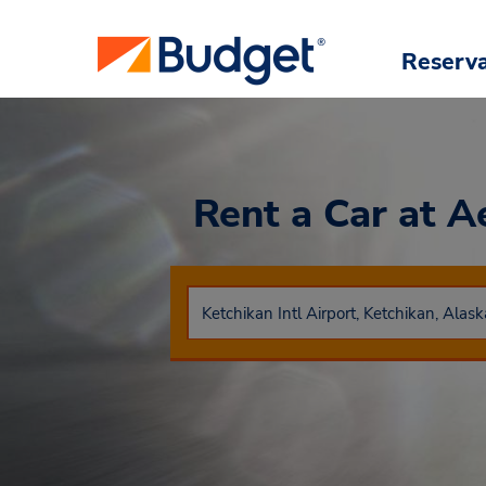
Reserv
Rent a Car
at A