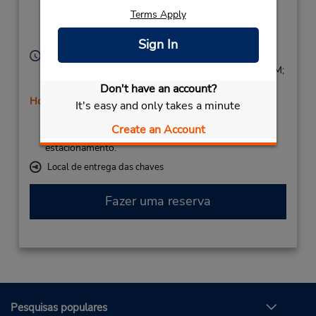
116,
Location Type:
Terms Apply
Licensee
Kenai,
AK,
99611,
United States
Sign In
Horário de funcionamento:
Sun 8:00 AM - 5:00 PM; Mon - Fri 7:00 AM - 9:00 PM;
Sat 8:00 AM - 5:00 PM
Don't have an account?
Horário de feriado
It's easy and only takes a minute
Caso esteja vindo de avião, o balcão de locação está
Create an Account
dentro do terminal, a uma curta distância do
estacionamento.
Local de entrega das chaves
Fazer uma reserva
Pesquisas populares