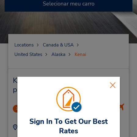
Selecionar meu carro
Locations
Canada & USA
United States
Alaska
Kenai
Kenai Locação de veículo e lojas
próximas
Kenai Intl Airport
1
2.39 milhas de distância
Sign In To Get Our Best
Endereço:
Telefone:
Rates
305 N Willow St - Ste
9072834506