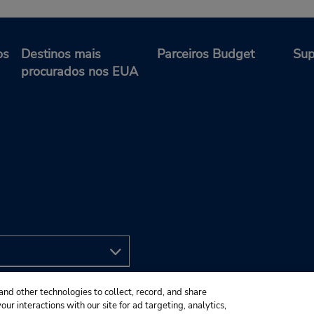
os
Destinos mais
Parceiros Budget
Sup
procurados nos EUA
and other technologies to collect, record, and share
ur interactions with our site for ad targeting, analytics,