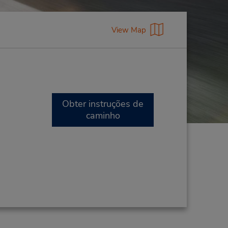
View Map
Obter instruções de
caminho