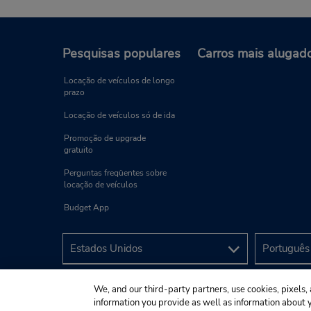
Pesquisas populares
Carros mais alugad
Locação de veículos de longo
prazo
Locação de veículos só de ida
Promoção de upgrade
gratuito
Perguntas freqüentes sobre
locação de veículos
Budget App
We, and our third-party partners, use cookies, pixels, 
information you provide as well as information about yo