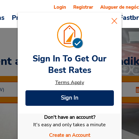
Login
Registrar
Aluguer de negóc
as
Promoções
Veículos e serviços
Fastb
Sign In To Get Our
nt a Car
at Istambul Kadi
Best Rates
Terms Apply
Sign In
Don't have an account?
Selecionar meu carro
It's easy and only takes a minute
Create an Account