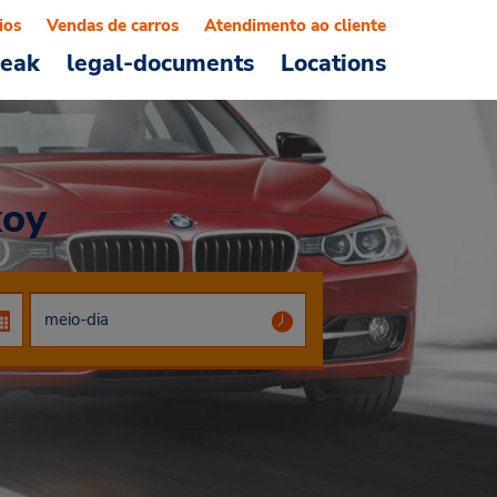
ios
Vendas de carros
Atendimento ao cliente
reak
legal-documents
Locations
koy