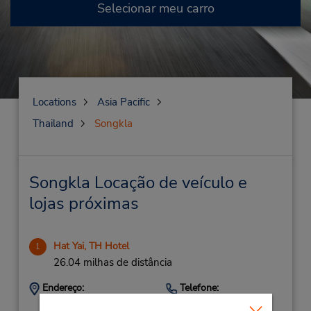
Selecionar meu carro
Locations
Asia Pacific
Thailand
Songkla
Songkla Locação de veículo e
lojas próximas
Hat Yai, TH Hotel
1
26.04 milhas de distância
Endereço:
Telefone:
(66) 074 227 267
517/5 Moo,