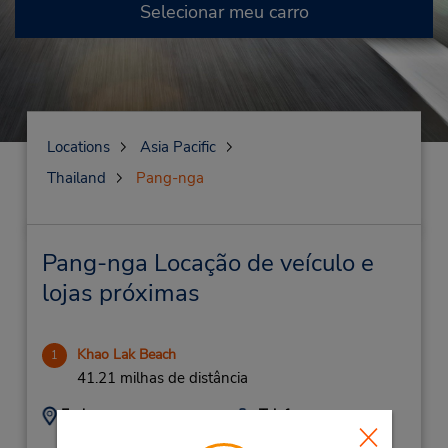
Selecionar meu carro
Locations
Asia Pacific
Thailand
Pang-nga
Pang-nga Locação de veículo e
lojas próximas
Khao Lak Beach
1
41.21 milhas de distância
Endereço:
Telefone:
42/35
(66) 07 641 0274