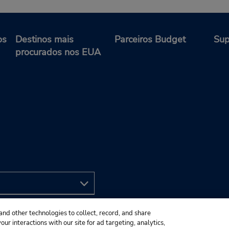
os
Destinos mais
Parceiros Budget
Sup
procurados nos EUA
and other technologies to collect, record, and share
ur interactions with our site for ad targeting, analytics,