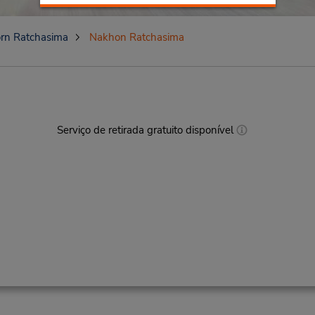
rn Ratchasima
Nakhon Ratchasima
Serviço de retirada gratuito disponível