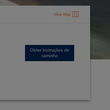
View Map
Obter instruções de
caminho