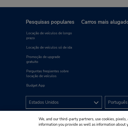
Pesquisas populares
Carros mais alugad
Locação de veículos de longo
prazo
Locação de veículos só de ida
Promoção de upgrade
gratuito
Perguntas freqüentes sobre
locação de veículos
Budget App
We, and our third-party partners, use cookies, pixels, 
information you provide as well as information about yo