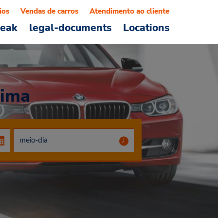
ios
Vendas de carros
Atendimento ao cliente
reak
legal-documents
Locations
sima