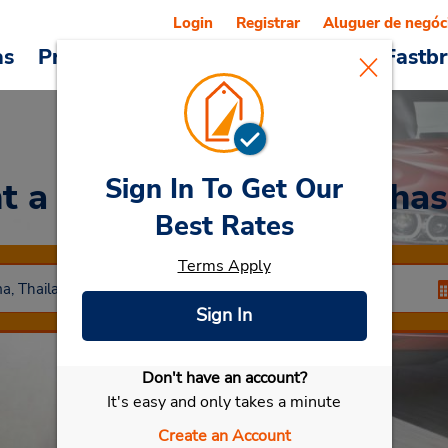
Login
Registrar
Aluguer de negóc
as
Promoções
Veículos e serviços
Fastb
Sign In To Get Our
t a Car
at Nakhon Ratcha
Best Rates
Terms Apply
Sign In
Don't have an account?
Selecionar meu carro
It's easy and only takes a minute
Create an Account