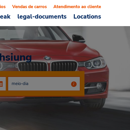
ios
Vendas de carros
Atendimento ao cliente
reak
legal-documents
Locations
hsiung