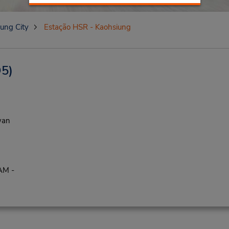
ung City
Estação HSR - Kaohsiung
5)
wan
AM -