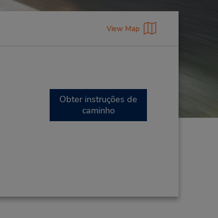
View Map
Obter instruções de
caminho