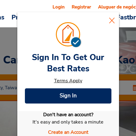
Login
Registrar
Aluguer de negóc
as
Promoções
Veículos e serviços
Fastb
Sign In To Get Our
a Car
at Estação HSR - Kao
Best Rates
Terms Apply
Sign In
Don't have an account?
Selecionar meu carro
It's easy and only takes a minute
Create an Account