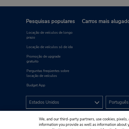
Pesquisas populares
Carros mais alugad
Locação de veículos de longo
prazo
Locação de veículos só de ida
Promoção de upgrade
gratuito
Perguntas freqüentes sobre
locação de veículos
Budget App
We, and our third-party partners, use cookies, pixels, 
information you provide as well as information about yo