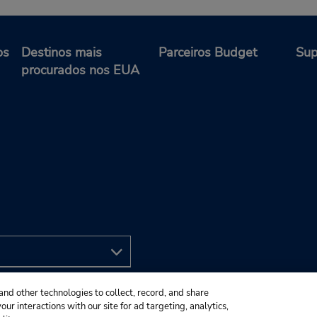
os
Destinos mais
Parceiros Budget
Sup
procurados nos EUA
and other technologies to collect, record, and share
ur interactions with our site for ad targeting, analytics,