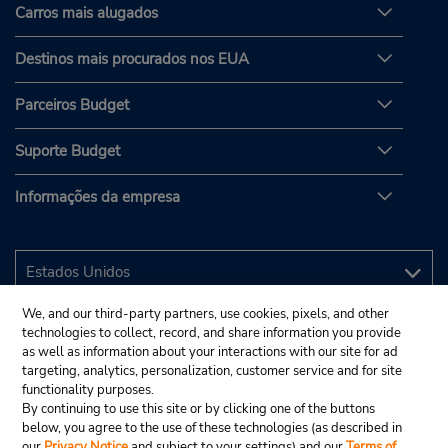
Carros mais alugados
Destinos mais procurados nos EUA
Parceiros Budget
Suporte Budget
Informações da empresa
We, and our third-party partners, use cookies, pixels, and other
technologies to collect, record, and share information you provide
as well as information about your interactions with our site for ad
targeting, analytics, personalization, customer service and for site
functionality purposes.
By continuing to use this site or by clicking one of the buttons
below, you agree to the use of these technologies (as described in
our
Privacy Notice
and subject to your settings) and our
Terms of